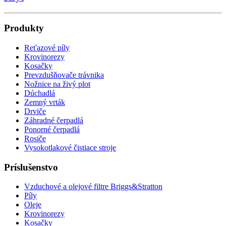
Produkty
Reťazové píly
Krovinorezy
Kosačky
Prevzdušňovače trávnika
Nožnice na živý plot
Dúchadlá
Zemný vrták
Drviče
Záhradné čerpadlá
Ponorné čerpadlá
Rosiče
Vysokotlakové čistiace stroje
Príslušenstvo
Vzduchové a olejové filtre Briggs&Stratton
Píly
Oleje
Krovinorezy
Kosačky