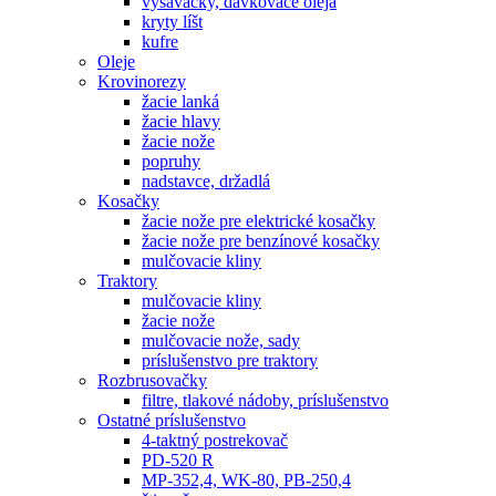
vysávačky, dávkovače oleja
kryty líšt
kufre
Oleje
Krovinorezy
žacie lanká
žacie hlavy
žacie nože
popruhy
nadstavce, držadlá
Kosačky
žacie nože pre elektrické kosačky
žacie nože pre benzínové kosačky
mulčovacie kliny
Traktory
mulčovacie kliny
žacie nože
mulčovacie nože, sady
príslušenstvo pre traktory
Rozbrusovačky
filtre, tlakové nádoby, príslušenstvo
Ostatné príslušenstvo
4-taktný postrekovač
PD-520 R
MP-352,4, WK-80, PB-250,4