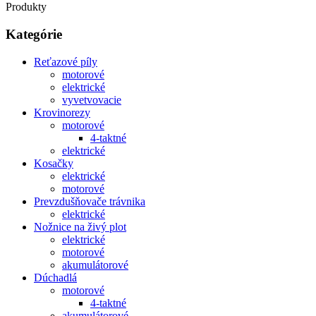
Produkty
Kategórie
Reťazové píly
motorové
elektrické
vyvetvovacie
Krovinorezy
motorové
4-taktné
elektrické
Kosačky
elektrické
motorové
Prevzdušňovače trávnika
elektrické
Nožnice na živý plot
elektrické
motorové
akumulátorové
Dúchadlá
motorové
4-taktné
akumulátorové