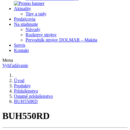
Aktuality
Tipy a rady
Predajcovia
Na stiahnutie
Návody
Rozkresy strojov
Prevodník strojov DOLMAR – Makita
Servis
Kontakt
Menu
Vyhľadávanie
Úvod
Produkty
Príslušenstvo
Ostatné príslušenstvo
BUH550RD
BUH550RD