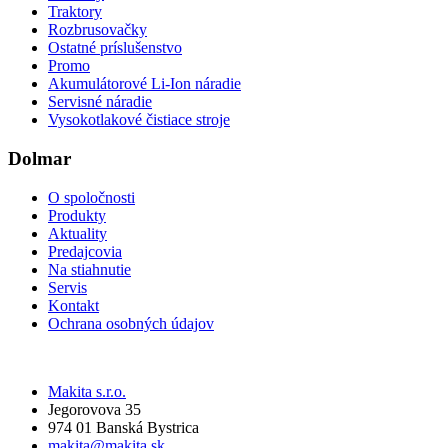
Traktory
Rozbrusovačky
Ostatné príslušenstvo
Promo
Akumulátorové Li-Ion náradie
Servisné náradie
Vysokotlakové čistiace stroje
Dolmar
O spoločnosti
Produkty
Aktuality
Predajcovia
Na stiahnutie
Servis
Kontakt
Ochrana osobných údajov
Makita s.r.o.
Jegorovova 35
974 01 Banská Bystrica
makita@makita.sk