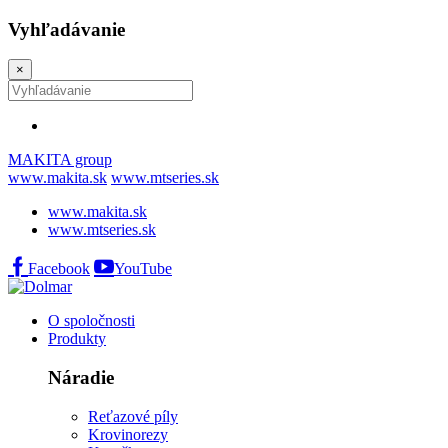
Vyhľadávanie
×
MAKITA group
www.makita.sk
www.mtseries.sk
www.makita.sk
www.mtseries.sk
Facebook
YouTube
O spoločnosti
Produkty
Náradie
Reťazové píly
Krovinorezy