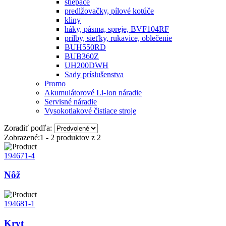
štiepače
predlžovačky, pílové kotúče
kliny
háky, pásma, spreje, BVF104RF
prilby, sieťky, rukavice, oblečenie
BUH550RD
BUB360Z
UH200DWH
Sady príslušenstva
Promo
Akumulátorové Li-Ion náradie
Servisné náradie
Vysokotlakové čistiace stroje
Zoradiť podľa:
Zobrazené:
1 - 2
produktov z
2
194671-4
Nôž
194681-1
Kryt