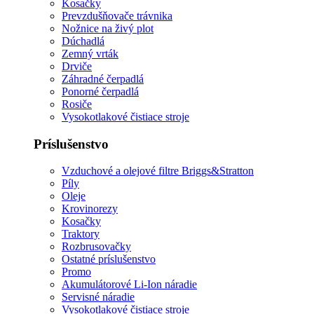
Kosačky
Prevzdušňovače trávnika
Nožnice na živý plot
Dúchadlá
Zemný vrták
Drviče
Záhradné čerpadlá
Ponorné čerpadlá
Rosiče
Vysokotlakové čistiace stroje
Príslušenstvo
Vzduchové a olejové filtre Briggs&Stratton
Píly
Oleje
Krovinorezy
Kosačky
Traktory
Rozbrusovačky
Ostatné príslušenstvo
Promo
Akumulátorové Li-Ion náradie
Servisné náradie
Vysokotlakové čistiace stroje