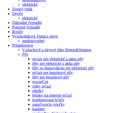
elektrické
Zemný vrták
Drviče
elektrické
Záhradné čerpadlá
Ponorné čerpadlá
Rosiče
Vysokotlakové čistiace stroje
studenovodné
Príslušenstvo
Vzduchové a olejové filtre Briggs&Stratton
Píly
reťaze pre elektrické a akku píly
lišty pre elektrické a akku píly
lišty so španovákom pre elektrické píly
reťaze pre benzínové píly
lišty pre benzínové píly
rescueCut
rolky reťazí
pilníky
brúsky na ostrenie reťazí
kombinované kľúče
zapaľovacie sviečky
kanistre