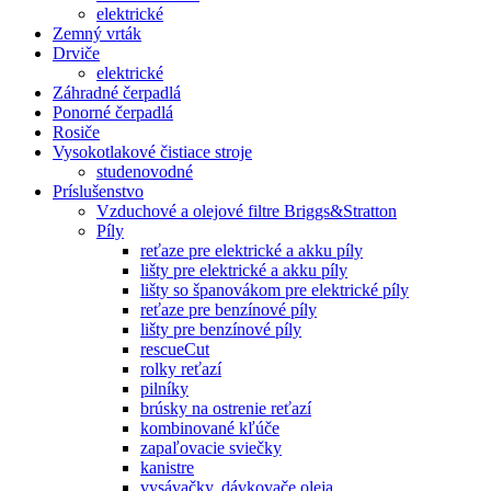
elektrické
Zemný vrták
Drviče
elektrické
Záhradné čerpadlá
Ponorné čerpadlá
Rosiče
Vysokotlakové čistiace stroje
studenovodné
Príslušenstvo
Vzduchové a olejové filtre Briggs&Stratton
Píly
reťaze pre elektrické a akku píly
lišty pre elektrické a akku píly
lišty so španovákom pre elektrické píly
reťaze pre benzínové píly
lišty pre benzínové píly
rescueCut
rolky reťazí
pilníky
brúsky na ostrenie reťazí
kombinované kľúče
zapaľovacie sviečky
kanistre
vysávačky, dávkovače oleja