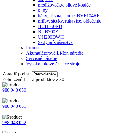
predlžovačky, pílové kotúče
kliny
háky, pásma, spreje, BVF104RF
prilby, sieťky, rukavice, oblečenie
BUH550RD
BUB360Z
UH200DWH
Sady príslušenstva
Promo
Akumulátorové Li-Ion náradie
Servisné náradie
Vysokotlakové čistiace stroje
Zoradiť podľa:
Zobrazené:
1 - 12
produktov z
30
988 048 050
988 048 051
988 048 052