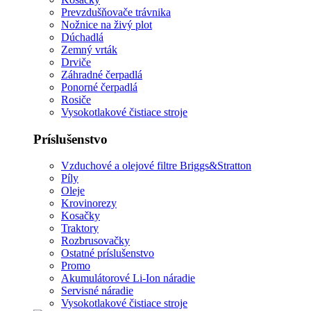
Prevzdušňovače trávnika
Nožnice na živý plot
Dúchadlá
Zemný vrták
Drviče
Záhradné čerpadlá
Ponorné čerpadlá
Rosiče
Vysokotlakové čistiace stroje
Príslušenstvo
Vzduchové a olejové filtre Briggs&Stratton
Píly
Oleje
Krovinorezy
Kosačky
Traktory
Rozbrusovačky
Ostatné príslušenstvo
Promo
Akumulátorové Li-Ion náradie
Servisné náradie
Vysokotlakové čistiace stroje