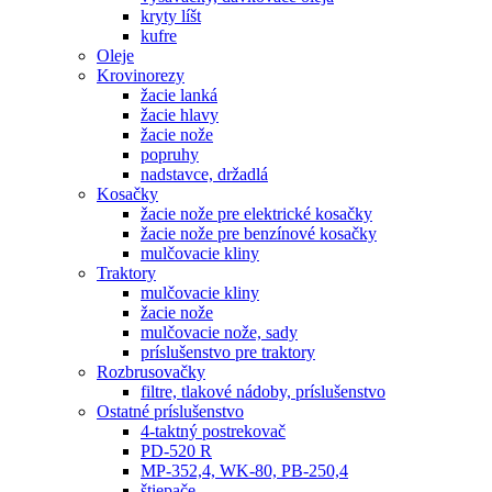
kryty líšt
kufre
Oleje
Krovinorezy
žacie lanká
žacie hlavy
žacie nože
popruhy
nadstavce, držadlá
Kosačky
žacie nože pre elektrické kosačky
žacie nože pre benzínové kosačky
mulčovacie kliny
Traktory
mulčovacie kliny
žacie nože
mulčovacie nože, sady
príslušenstvo pre traktory
Rozbrusovačky
filtre, tlakové nádoby, príslušenstvo
Ostatné príslušenstvo
4-taktný postrekovač
PD-520 R
MP-352,4, WK-80, PB-250,4
štiepače