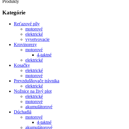
Produkty
Kategórie
Reťazové píly
motorové
elektrické
vyvetvovacie
Krovinorezy
motorové
4-taktné
elektrické
Kosačky
elektrické
motorové
Prevzdušňovače trávnika
elektrické
Nožnice na živý plot
elektrické
motorové
akumulátorové
Dúchadlá
motorové
4-taktné
akumulátorové