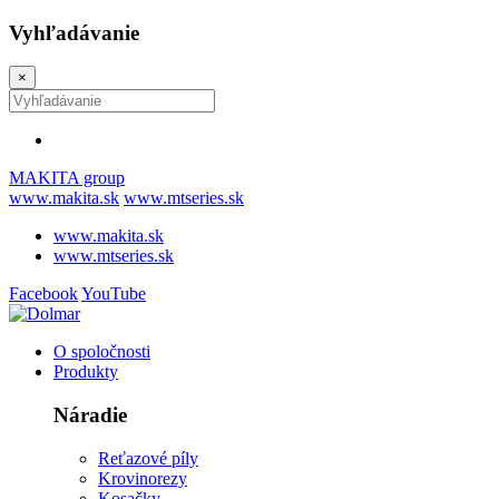
Vyhľadávanie
×
MAKITA group
www.makita.sk
www.mtseries.sk
www.makita.sk
www.mtseries.sk
Facebook
YouTube
O spoločnosti
Produkty
Náradie
Reťazové píly
Krovinorezy
Kosačky