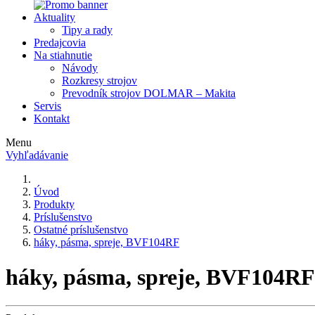
Aktuality
Tipy a rady
Predajcovia
Na stiahnutie
Návody
Rozkresy strojov
Prevodník strojov DOLMAR – Makita
Servis
Kontakt
Menu
Vyhľadávanie
Úvod
Produkty
Príslušenstvo
Ostatné príslušenstvo
háky, pásma, spreje, BVF104RF
háky, pásma, spreje, BVF104RF