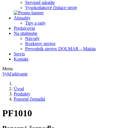
Servisné náradie
Vysokotlakové čistiace stroje
Aktuality
Tipy a rady
Predajcovia
Na stiahnutie
Návody
Rozkresy strojov
Prevodník strojov DOLMAR – Makita
Servis
Kontakt
Menu
Vyhľadávanie
Úvod
Produkty
Ponorné čerpadlá
PF1010