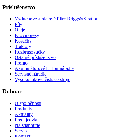
Príslušenstvo
Vzduchové a olejové filtre Briggs&Stratton
Píly
Oleje
Krovinorezy
Kosačky
Traktory
Rozbrusovačky
Ostatné príslušenstvo
Promo
Akumulátorové Li-Ion náradie
Servisné náradie
Vysokotlakové čistiace stroje
Dolmar
O spoločnosti
Produkty
Aktuality
Predajcovia
Na stiahnutie
Servis
Kontakt