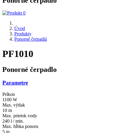
Ponorné čerpadlo
Úvod
Produkty
Ponorné čerpadlá
PF1010
Ponorné čerpadlo
Parametre
Príkon
1100 W
Max. výtlak
10 m
Max. prietok vody
240 l / min.
Max. hĺbka ponoru
5 m