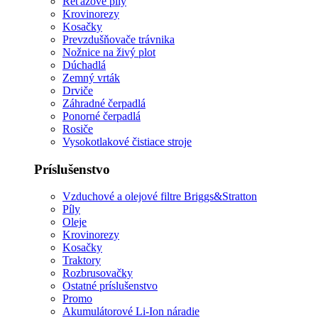
Reťazové píly
Krovinorezy
Kosačky
Prevzdušňovače trávnika
Nožnice na živý plot
Dúchadlá
Zemný vrták
Drviče
Záhradné čerpadlá
Ponorné čerpadlá
Rosiče
Vysokotlakové čistiace stroje
Príslušenstvo
Vzduchové a olejové filtre Briggs&Stratton
Píly
Oleje
Krovinorezy
Kosačky
Traktory
Rozbrusovačky
Ostatné príslušenstvo
Promo
Akumulátorové Li-Ion náradie