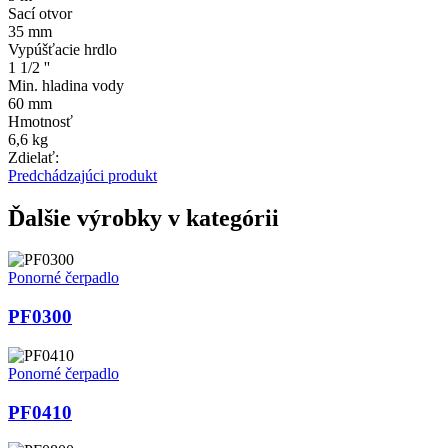
Sací otvor
35 mm
Vypúšťacie hrdlo
1 1/2 ''
Min. hladina vody
60 mm
Hmotnosť
6,6 kg
Zdielať:
Predchádzajúci
produkt
Ďalšie výrobky v kategórii
Ponorné čerpadlo
PF0300
Ponorné čerpadlo
PF0410