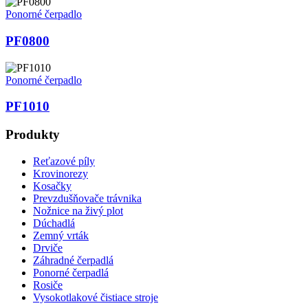
Ponorné čerpadlo
PF0800
Ponorné čerpadlo
PF1010
Produkty
Reťazové píly
Krovinorezy
Kosačky
Prevzdušňovače trávnika
Nožnice na živý plot
Dúchadlá
Zemný vrták
Drviče
Záhradné čerpadlá
Ponorné čerpadlá
Rosiče
Vysokotlakové čistiace stroje