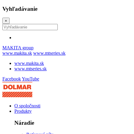
Vyhľadávanie
×
MAKITA group
www.makita.sk
www.mtseries.sk
www.makita.sk
www.mtseries.sk
Facebook
YouTube
O spoločnosti
Produkty
Náradie